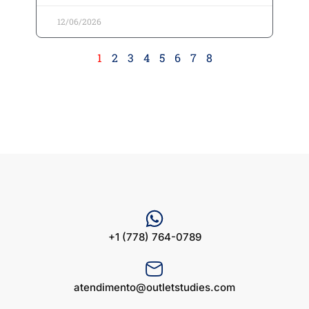
12/06/2026
1
2
3
4
5
6
7
8
+1 (778) 764-0789
atendimento@outletstudies.com