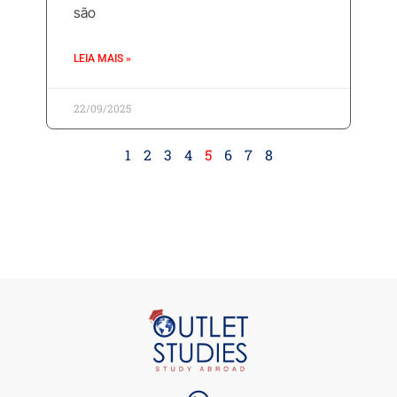
são
LEIA MAIS »
22/09/2025
1
2
3
4
5
6
7
8